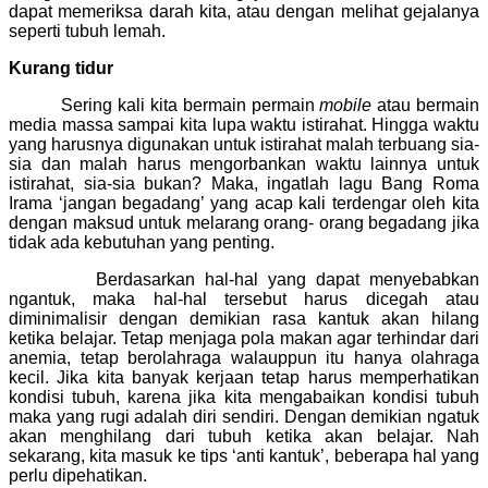
dapat memeriksa darah kita, atau dengan melihat gejalanya
seperti tubuh lemah.
Kurang tidur
Sering kali kita bermain permain
mobile
atau bermain
media massa sampai kita lupa waktu istirahat. Hingga waktu
yang harusnya digunakan untuk istirahat malah terbuang sia-
sia dan malah harus mengorbankan waktu lainnya untuk
istirahat, sia-sia bukan? Maka, ingatlah lagu Bang Roma
Irama ‘jangan begadang’ yang acap kali terdengar oleh kita
dengan maksud untuk melarang orang- orang begadang jika
tidak ada kebutuhan yang penting.
Berdasarkan hal-hal yang dapat menyebabkan
ngantuk, maka hal-hal tersebut harus dicegah atau
diminimalisir dengan demikian rasa kantuk akan hilang
ketika belajar. Tetap menjaga pola makan agar terhindar dari
anemia, tetap berolahraga walauppun itu hanya olahraga
kecil. Jika kita banyak kerjaan tetap harus memperhatikan
kondisi tubuh, karena jika kita mengabaikan kondisi tubuh
maka yang rugi adalah diri sendiri. Dengan demikian ngatuk
akan menghilang dari tubuh ketika akan belajar. Nah
sekarang, kita masuk ke tips ‘anti kantuk’, beberapa hal yang
perlu dipehatikan.