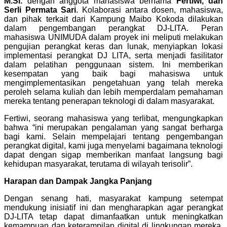
M.Si.
dengan anggota mahasiswa bernama
Fertiwi, dan
Serli Permata Sari
. Kolaborasi antara dosen, mahasiswa,
dan pihak terkait dari Kampung Maibo Kokoda dilakukan
dalam pengembangan perangkat DJ-LITA. Peran
mahasiswa UNIMUDA dalam proyek ini meliputi melakukan
pengujian perangkat keras dan lunak, menyiapkan lokasi
implementasi perangkat DJ LITA, serta menjadi fasilitator
dalam pelatihan penggunaan sistem. Ini memberikan
kesempatan yang baik bagi mahasiswa untuk
mengimplementasikan pengetahuan yang telah mereka
peroleh selama kuliah dan lebih memperdalam pemahaman
mereka tentang penerapan teknologi di dalam masyarakat.
Fertiwi, seorang mahasiswa yang terlibat, mengungkapkan
bahwa “ini merupakan pengalaman yang sangat berharga
bagi kami. Selain mempelajari tentang pengembangan
perangkat digital, kami juga menyelami bagaimana teknologi
dapat dengan sigap memberikan manfaat langsung bagi
kehidupan masyarakat, terutama di wilayah terisolir”.
Harapan dan Dampak Jangka Panjang
Dengan senang hati, masyarakat kampung setempat
mendukung inisiatif ini dan mengharapkan agar perangkat
DJ-LITA tetap dapat dimanfaatkan untuk meningkatkan
kemampuan dan keterampilan digital di lingkungan mereka.