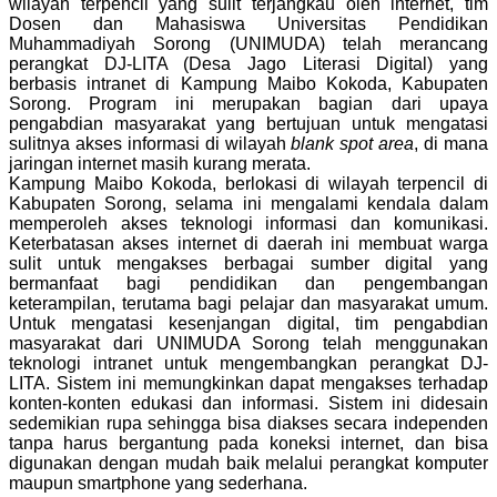
wilayah terpencil yang sulit terjangkau oleh internet, tim
Dosen dan Mahasiswa Universitas Pendidikan
Muhammadiyah Sorong (UNIMUDA) telah merancang
perangkat DJ-LITA (Desa Jago Literasi Digital) yang
berbasis intranet di Kampung Maibo Kokoda, Kabupaten
Sorong. Program ini merupakan bagian dari upaya
pengabdian masyarakat yang bertujuan untuk mengatasi
sulitnya akses informasi di wilayah
blank spot area
, di mana
jaringan internet masih kurang merata.
Kampung Maibo Kokoda, berlokasi di wilayah terpencil di
Kabupaten Sorong, selama ini mengalami kendala dalam
memperoleh akses teknologi informasi dan komunikasi.
Keterbatasan akses internet di daerah ini membuat warga
sulit untuk mengakses berbagai sumber digital yang
bermanfaat bagi pendidikan dan pengembangan
keterampilan, terutama bagi pelajar dan masyarakat umum.
Untuk mengatasi kesenjangan digital, tim pengabdian
masyarakat dari UNIMUDA Sorong telah menggunakan
teknologi intranet untuk mengembangkan perangkat DJ-
LITA. Sistem ini memungkinkan dapat mengakses terhadap
konten-konten edukasi dan informasi. Sistem ini didesain
sedemikian rupa sehingga bisa diakses secara independen
tanpa harus bergantung pada koneksi internet, dan bisa
digunakan dengan mudah baik melalui perangkat komputer
maupun smartphone yang sederhana.