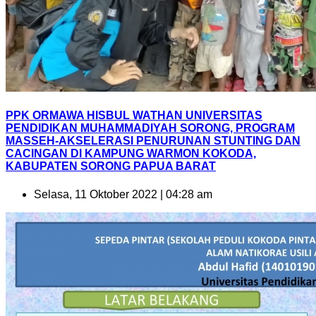
PPK ORMAWA HISBUL WATHAN UNIVERSITAS
PENDIDIKAN MUHAMMADIYAH SORONG, PROGRAM
MASSEH-AKSELERASI PENURUNAN STUNTING DAN
CACINGAN DI KAMPUNG WARMON KOKODA,
KABUPATEN SORONG PAPUA BARAT
Selasa, 11 Oktober 2022 | 04:28 am